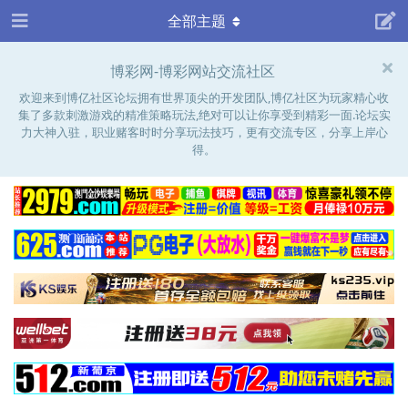
全部主题
博彩网-博彩网站交流社区
欢迎来到博亿社区论坛拥有世界顶尖的开发团队,博亿社区为玩家精心收
集了多款刺激游戏的精准策略玩法,绝对可以让你享受到精彩一面.论坛实
力大神入驻，职业赌客时时分享玩法技巧，更有交流专区，分享上岸心
得。