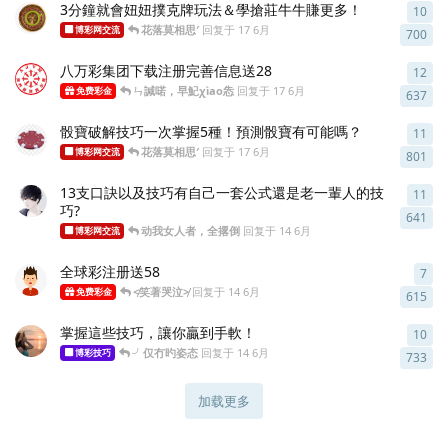
3分鐘就會妞妞撲克牌玩法＆學搶莊牛牛賺更多！
10
10
花落莫相思′
回复于
17 6月
博彩网交流
700
八万彩集团下载注册完善信息送28
12
12
ㄣ諴喏，早魢χìао怣
回复于
17 6月
免费彩金
637
骰寶破解技巧一次掌握5種！預測骰寶有可能嗎？
11
11
花落莫相思′
回复于
17 6月
博彩网交流
801
13支口訣以及技巧有自己一套公式還是老一輩人的技
11
11
巧?
641
动我女人者，全撂倒
回复于
14 6月
博彩网交流
全球彩注册送58
7
7
条
≮笑著哭泣≯
回复于
14 6月
免费彩金
615
掌握這些技巧，讓你贏到手軟！
10
10
╯仅冇旳姿态
回复于
14 6月
博彩技巧
733
加载更多