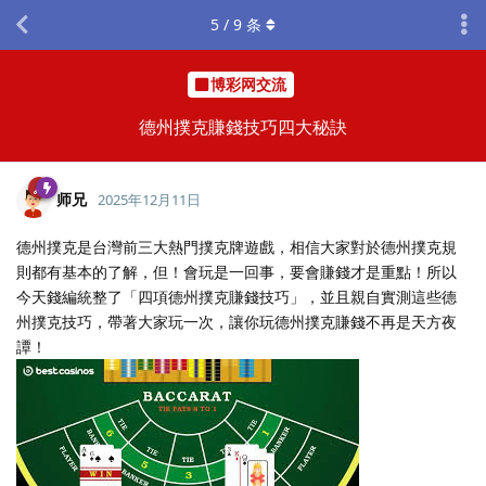
5
/
9
条
博彩网交流
德州撲克賺錢技巧四大秘訣
师兄
2025年12月11日
德州撲克是台灣前三大熱門撲克牌遊戲，相信大家對於德州撲克規
則都有基本的了解，但！會玩是一回事，要會賺錢才是重點！所以
今天錢編統整了「四項德州撲克賺錢技巧」，並且親自實測這些德
州撲克技巧，帶著大家玩一次，讓你玩德州撲克賺錢不再是天方夜
譚！