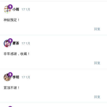
小雨
17 1月
神贴预定！
回复
雾茶
17 1月
非常感谢，收藏！
回复
李明
17 1月
置顶不谢！
回复