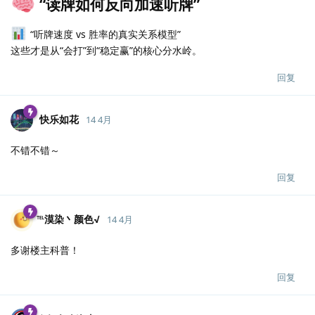
“读牌如何反向加速听牌”
“听牌速度 vs 胜率的真实关系模型”
这些才是从“会打”到“稳定赢”的核心分水岭。
回复
快乐如花
14 4月
不错不错～
回复
℡漠染丶颜色√
14 4月
多谢楼主科普！
回复