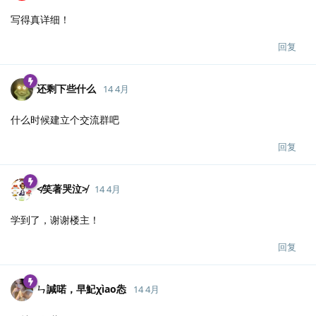
写得真详细！
回复
还剩下些什么
14 4月
什么时候建立个交流群吧
回复
≮笑著哭泣≯
14 4月
学到了，谢谢楼主！
回复
ㄣ諴喏，早魢χìао怣
14 4月