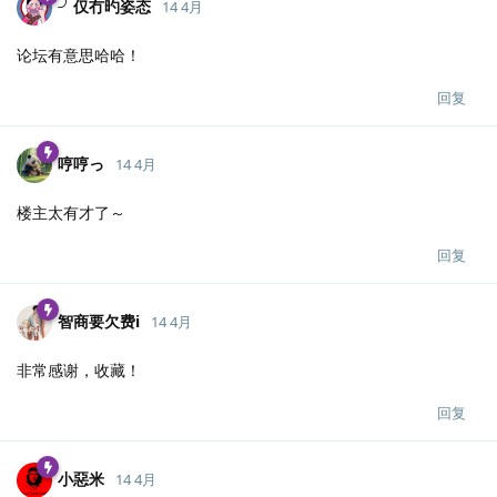
╯仅冇旳姿态
14 4月
论坛有意思哈哈！
回复
哼哼っ
14 4月
楼主太有才了～
回复
智商要欠费i
14 4月
非常感谢，收藏！
回复
小惡米
14 4月