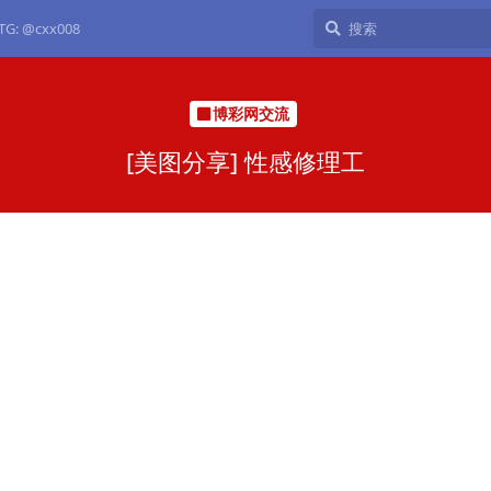
: @cxx008
博彩网交流
[美图分享] 性感修理工