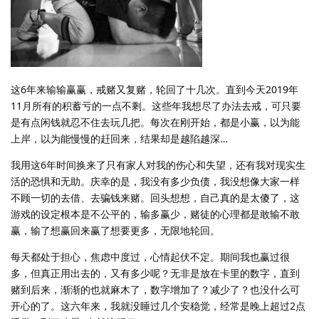
这6年来输输赢赢，戒赌又复赌，轮回了十几次。直到今天2019年
11月所有的积蓄亏的一点不剩。这些年我想尽了办法去戒，可只要
是有点闲钱就忍不住去玩几把。每次在刚开始，都是小赢，以为能
上岸，以为能慢慢的赶回来，结果却是越陷越深…
我用这6年时间换来了只有家人对我的伤心和失望，还有我对现实生
活的恐惧和无助。庆幸的是，我没有多少负债，我没想像大家一样
不顾一切的去借、去骗钱来赌。回头想想，自己真的是太傻了，这
游戏的设定根本是不公平的，输多赢少，赌徒的心理都是敢输不敢
赢，输了想赢回来赢了想要更多，无限地轮回。
每天都处于担心，焦虑中度过，心情起伏不定。期间我也赢过很
多，但真正用出去的，又有多少呢？无非是放在卡里的数字，直到
赌到后来，渐渐的也就麻木了，数字增加了？减少了？也没什么可
开心的了。这六年来，我就没睡过几个安稳觉，经常是晚上超过2点