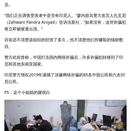
员。
“我们正在调查受害者中是否有印尼人。”廖内群岛警方发言人扎瓦尼
（Zahwani Pandra Arsyad）告诉法新社，“如果没有，这些诈骗犯
将立即被驱逐出境。”
目前还不清楚该组织的经营了多久，也不清楚他们所赚取的钱财数
目。
警方此前曾称，中国打击国内网络诈骗后，许多诈骗犯转移到了印
尼和其他东南亚国家。
印尼警方增在2019年逮捕了涉嫌网络诈骗的85名中国公民和六名印
尼公民。
PS：这个小姐姐的腿很白