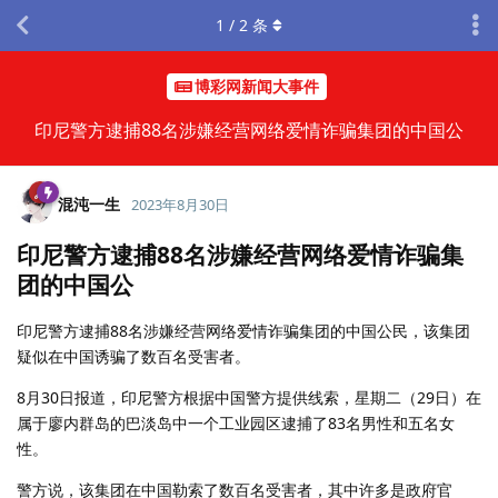
1
/
2
条
博彩网新闻大事件
印尼警方逮捕88名涉嫌经营网络爱情诈骗集团的中国公
混沌一生
2023年8月30日
印尼警方逮捕88名涉嫌经营网络爱情诈骗集
团的中国公
印尼警方逮捕88名涉嫌经营网络爱情诈骗集团的中国公民，该集团
疑似在中国诱骗了数百名受害者。
8月30日报道，印尼警方根据中国警方提供线索，星期二（29日）在
属于廖内群岛的巴淡岛中一个工业园区逮捕了83名男性和五名女
性。
警方说，该集团在中国勒索了数百名受害者，其中许多是政府官