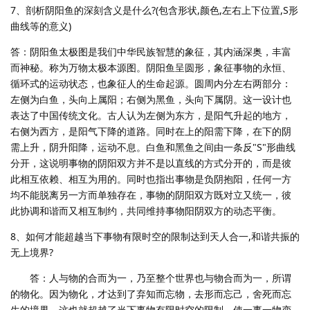
7、剖析阴阳鱼的深刻含义是什么?(包含形状,颜色,左右上下位置,S形
曲线等的意义)
答：阴阳鱼太极图是我们中华民族智慧的象征，其内涵深奥，丰富
而神秘。称为万物太极本源图。阴阳鱼呈圆形，象征事物的永恒、
循环式的运动状态，也象征人的生命起源。圆周内分左右两部分：
左侧为白鱼，头向上属阳；右侧为黑鱼，头向下属阴。这一设计也
表达了中国传统文化。古人认为左侧为东方，是阳气升起的地方，
右侧为西方，是阳气下降的道路。同时在上的阳需下降，在下的阴
需上升，阴升阳降，运动不息。白鱼和黑鱼之间由一条反"S"形曲线
分开，这说明事物的阴阳双方并不是以直线的方式分开的，而是彼
此相互依赖、相互为用的。同时也指出事物是负阴抱阳，任何一方
均不能脱离另一方而单独存在，事物的阴阳双方既对立又统一，彼
此协调和谐而又相互制约，共同维持事物阳阴双方的动态平衡。
8、如何才能超越当下事物有限时空的限制达到天人合一,和谐共振的
无上境界?
答：人与物的合而为一，乃至整个世界也与物合而为一，所谓
的物化。因为物化，才达到了弃知而忘物，去形而忘己，舍死而忘
生的境界。这也就超越了当下事物有限时空的限制，使一事一物变