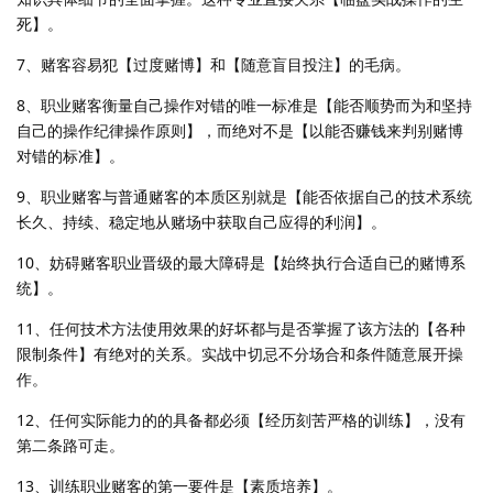
死】。
7、赌客容易犯【过度赌博】和【随意盲目投注】的毛病。
8、职业赌客衡量自己操作对错的唯一标准是【能否顺势而为和坚持
自己的操作纪律操作原则】，而绝对不是【以能否赚钱来判别赌博
对错的标准】。
9、职业赌客与普通赌客的本质区别就是【能否依据自己的技术系统
长久、持续、稳定地从赌场中获取自己应得的利润】。
10、妨碍赌客职业晋级的最大障碍是【始终执行合适自已的赌博系
统】。
11、任何技术方法使用效果的好坏都与是否掌握了该方法的【各种
限制条件】有绝对的关系。实战中切忌不分场合和条件随意展开操
作。
12、任何实际能力的的具备都必须【经历刻苦严格的训练】，没有
第二条路可走。
13、训练职业赌客的第一要件是【素质培养】。