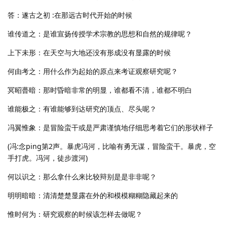
答：遂古之初 :在那远古时代开始的时候
谁传道之：是谁宣扬传授学术宗教的思想和自然的规律呢？
上下未形：在天空与大地还没有形成没有显露的时候
何由考之：用什么作为起始的原点来考证观察研究呢？
冥昭瞢暗：那时昏暗非常的明显，谁都看不清，谁都不明白
谁能极之：有谁能够到达研究的顶点、尽头呢？
冯翼惟象：是冒险蛮干或是严肃谨慎地仔细思考着它们的形状样子
(冯:念ping第2声。暴虎冯河，比喻有勇无谋，冒险蛮干。暴虎，空
手打虎。冯河，徒步渡河)
何以识之：那么拿什么来比较辩别是是非非呢？
明明暗暗：清清楚楚显露在外的和模模糊糊隐藏起来的
惟时何为：研究观察的时候该怎样去做呢？