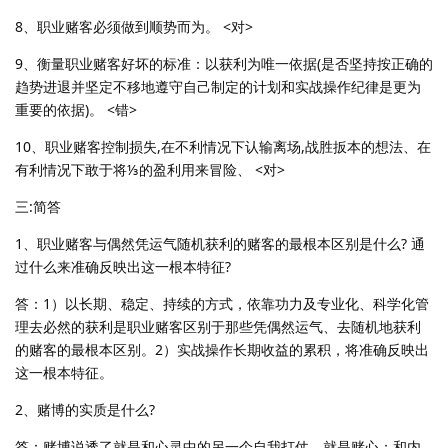
8、职业赌客必须做到顺势而为。 <对>
9、衡量职业赌客好坏的标准：以获利为唯一依据(是否坚持按正确的
趋势进退并坚定不移地遵守自己制定的计划和实战操作纪律是更为
重要的依据)。 <错>
10、职业赌客控制损失,在不利情况下认输离场,战胜扳本的想法、在
有利情况下敢于将⅓的盈利用来冒险、 <对>
三:简答
1、职业赌客与偶然凭运气随机获利的赌客的最根本区别是什么? 通
过什么来准确反映出这一根本特征?
答：1）以长期、稳定、持续的方式，依靠功力及专业化、科学化管
理去必然的获利是职业赌客区别于那些凭偶然运气、去随机地获利
的赌客的最根本区别。2）实战操作长期收益的累积，将准确反映出
这一根本特征。
2、赌博的实质是什么?
答：赌博说透了就是和心灵中的另一个自我打仗。就是赌心；和内