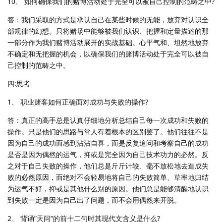
10、 如何确保我们的赌博活动处于完全可以被自己控制的范畴之中?
答：我们采取的方式是承认自己在某些时候的无能，放弃对认识全
部规律的幻想。只将赌场中能够被我们认识、把握和定量描述的那
一部分作为我们赌博活动展开的实战基础。心平气和、坦然地放弃
不确定和无把握的机会，以确保我们的赌博活动处于完全可以被自
己控制的范畴之中。
四:思考
1、 职业赌客如何正确面对成功与失败的操作?
答：真正的高手总是认真仔细地分析总结自己每一次成功和失败的
操作。只是他们的思路与常人有着根本的区别罢了。他们往往不是
因为自己的成功而感到沾沾自喜，而是反复追问和考察自己的成功
是否是因为偶然的运气，抑或是完全因为自己技术功力的必然。反
之对于自己失败的操作，他们总是斤斤计较、毫不放松地去造成失
败的必然原因，而绝对不会轻易地将自己的失败简单、草率地归结
为运气不好，抑或是其他什么别的原因。他们总是能够清醒地认识
到失败一定是因为自己出了问题，而不会用偶然来开脱。
2、 背诵”天问”的前十二句时其现代文含义是什么?