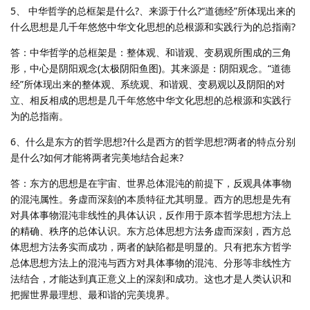
5、 中华哲学的总框架是什么?、来源于什么?“道德经”所体现出来的
什么思想是几千年悠悠中华文化思想的总根源和实践行为的总指南?
答：中华哲学的总框架是：整体观、和谐观、变易观所围成的三角
形，中心是阴阳观念(太极阴阳鱼图)。其来源是：阴阳观念。“道德
经”所体现出来的整体观、系统观、和谐观、变易观以及阴阳的对
立、相反相成的思想是几千年悠悠中华文化思想的总根源和实践行
为的总指南。
6、什么是东方的哲学思想?什么是西方的哲学思想?两者的特点分别
是什么?如何才能将两者完美地结合起来?
答：东方的思想是在宇宙、世界总体混沌的前提下，反观具体事物
的混沌属性。务虚而深刻的本质特征尤其明显。西方的思想是先有
对具体事物混沌非线性的具体认识，反作用于原本哲学思想方法上
的精确、秩序的总体认识。东方总体思想方法务虚而深刻，西方总
体思想方法务实而成功，两者的缺陷都是明显的。只有把东方哲学
总体思想方法上的混沌与西方对具体事物的混沌、分形等非线性方
法结合，才能达到真正意义上的深刻和成功。这也才是人类认识和
把握世界最理想、最和谐的完美境界。