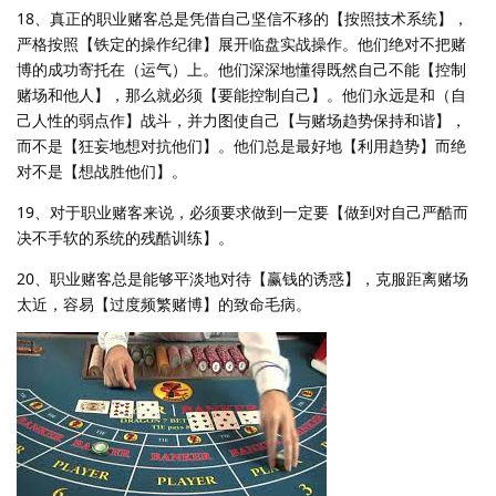
18、真正的职业赌客总是凭借自己坚信不移的【按照技术系统】，
严格按照【铁定的操作纪律】展开临盘实战操作。他们绝对不把赌
博的成功寄托在（运气）上。他们深深地懂得既然自己不能【控制
赌场和他人】，那么就必须【要能控制自己】。他们永远是和（自
己人性的弱点作】战斗，并力图使自己【与赌场趋势保持和谐】，
而不是【狂妄地想对抗他们】。他们总是最好地【利用趋势】而绝
对不是【想战胜他们】。
19、对于职业赌客来说，必须要求做到一定要【做到对自己严酷而
决不手软的系统的残酷训练】。
20、职业赌客总是能够平淡地对待【赢钱的诱惑】，克服距离赌场
太近，容易【过度频繁赌博】的致命毛病。