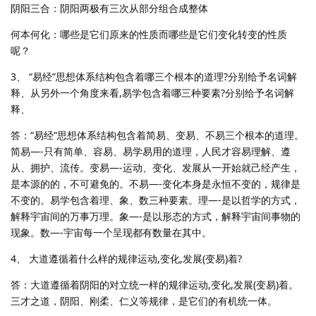
阴阳三合：阴阳两极有三次从部分组合成整体
何本何化：哪些是它们原来的性质而哪些是它们变化转变的性质
呢？
3、 “易经”思想体系结构包含着哪三个根本的道理?分别给予名词解
释、从另外一个角度来看,易学包含着哪三种要素?分别给予名词解
释、
答：“易经”思想体系结构包含着简易、变易、不易三个根本的道理。
简易—-只有简单、容易、易学易用的道理，人民才容易理解、遵
从、拥护、流传。变易—-运动、变化、发展从一开始就己经产生，
是本源的的，不可避免的。不易—-变化本身是永恒不变的，规律是
不变的。易学包含着理、象、数三种要素。理—-是以哲学的方式，
解释宇宙间的万事万理。象—-是以形态的方式，解释宇宙间事物的
现象。数—-宇宙每一个呈现都有数量在其中。
4、 大道遵循着什么样的规律运动,变化,发展(变易)着?
答：大道遵循着阴阳的对立统一样的规律运动,变化,发展(变易)着。
三才之道，阴阳、刚柔、仁义等规律，是它们的有机统一体。