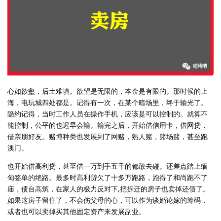
心如欲壑，后土难填。欲望是无限的，本金是有限的。那时候的上
海，电玩城四处都是。记得有一次，在某个暗场里，终于输光了。
隐约记得，当时工作人员在操作手机，应该是可以控制的。就算不
能控制，公平的也迟早会输。输完之后，开始借信用卡，借网贷，
借亲朋好友。赌博种类也发展到了网赌，熟人赌，赌场赌，甚至跑
澳门。
也开始借高利贷，甚至借一万到手五千的都敢去碰。还差点踏上缅
甸签单的绝路。最多时高利贷欠了十多万跑路，跑得了和尚跑不了
庙，债台高筑，在家人的极力反对下,把拆迁的房子也卖掉还债了。
如果这房子留住了，不会伤父母的心，可以作为谈婚论嫁的筹码，
或者也可以卖掉买其他固定资产来发展副业。