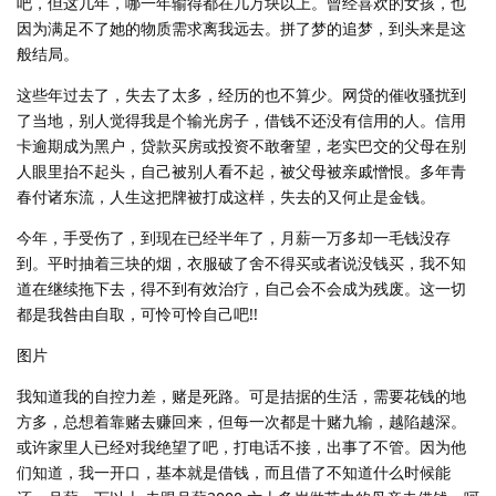
吧，但这几年，哪一年输得都在几万块以上。曾经喜欢的女孩，也
因为满足不了她的物质需求离我远去。拼了梦的追梦，到头来是这
般结局。
这些年过去了，失去了太多，经历的也不算少。网贷的催收骚扰到
了当地，别人觉得我是个输光房子，借钱不还没有信用的人。信用
卡逾期成为黑户，贷款买房或投资不敢奢望，老实巴交的父母在别
人眼里抬不起头，自己被别人看不起，被父母被亲戚憎恨。多年青
春付诸东流，人生这把牌被打成这样，失去的又何止是金钱。
今年，手受伤了，到现在已经半年了，月薪一万多却一毛钱没存
到。平时抽着三块的烟，衣服破了舍不得买或者说没钱买，我不知
道在继续拖下去，得不到有效治疗，自己会不会成为残废。这一切
都是我咎由自取，可怜可怜自己吧!!
图片
我知道我的自控力差，赌是死路。可是拮据的生活，需要花钱的地
方多，总想着靠赌去赚回来，但每一次都是十赌九输，越陷越深。
或许家里人已经对我绝望了吧，打电话不接，出事了不管。因为他
们知道，我一开口，基本就是借钱，而且借了不知道什么时候能