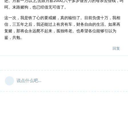
还。月薪一万以上,去跟月薪2000,六十多岁做苦力的母亲去借钱，呵
呵。末路赌狗，也已经借无可借了。
这一次，我是铁了心的要戒赌，真的输怕了。目前负债十万，我相
信，三五年之后，我还能过上有房有车，财务自由的生活。如果再
复赌，那将会永远爬不起来，孤独终老。也希望各位能够引以为
鉴，共勉。
回复
说点什么吧...