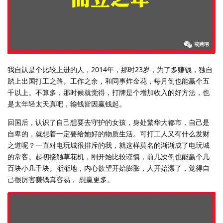
我自认是个比较上进的人，2014年，那时23岁，为了多赚钱，独自
踏上出国打工之路。工作之余，和同事炸金花，每月倒也能赢个五
千以上。不算多，那时候就觉得，打牌是个增加收入的好方法，也
是太年轻太天真吧，输钱皆因赢钱起。
回国后，认识了自己想要去守护的女孩，身处繁华大都市，自己是
自卑的，就想着一定要给她好的物质生活。可打工人又有什么发财
之道呢？一直对电玩城很排斥的我，就这样莫名的渐渐成了电玩城
的常客。起初接触草花机，刚开始比较谨慎，前几次倒也能赢个几
百块小几千块。渐渐地，内心欲望开始膨胀，人开始漂了，觉得自
己很厉害赚钱真容易， 想赢更多。