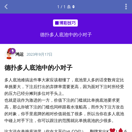
1
/
1
条
博彩技巧
德扑多人底池中的小对子
鸿运
2023年9月17日
德扑多人底池中的小对子
多人底池难搞这件事大家应该都懂了，底池里人多的话变数肯定比
单挑要大，下注后打出的弃牌率需要更高，因为面对下注时所经受
的压力已经分摊到多位对手头上。
也就是说作为激进的一方，价值下注的门槛就比单挑底池要求更
高，那么诈唬下注的门槛也同样跟着水涨船高，而作为下注方攻击
的对象，你手里底牌的相对价值就低了很多，所以当你在多人底池
中碰上对手下注，你可以跟注的范围就比单挑底池的少很多。
比方说在单挑底池里（你在大盲位vs CO位），翻牌发出K
J
6