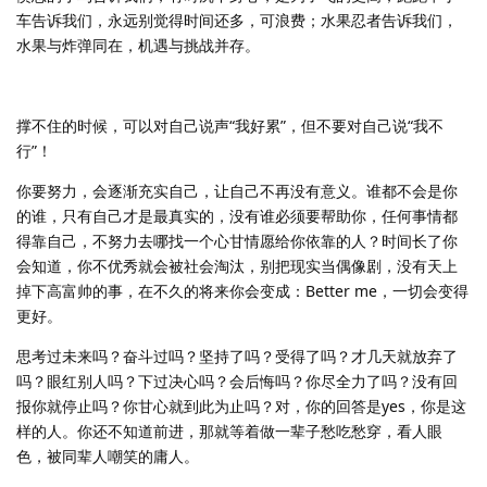
车告诉我们，永远别觉得时间还多，可浪费；水果忍者告诉我们，
水果与炸弹同在，机遇与挑战并存。
撑不住的时候，可以对自己说声“我好累”，但不要对自己说“我不
行”！
你要努力，会逐渐充实自己，让自己不再没有意义。谁都不会是你
的谁，只有自己才是最真实的，没有谁必须要帮助你，任何事情都
得靠自己，不努力去哪找一个心甘情愿给你依靠的人？时间长了你
会知道，你不优秀就会被社会淘汰，别把现实当偶像剧，没有天上
掉下高富帅的事，在不久的将来你会变成：Better me，一切会变得
更好。
思考过未来吗？奋斗过吗？坚持了吗？受得了吗？才几天就放弃了
吗？眼红别人吗？下过决心吗？会后悔吗？你尽全力了吗？没有回
报你就停止吗？你甘心就到此为止吗？对，你的回答是yes，你是这
样的人。你还不知道前进，那就等着做一辈子愁吃愁穿，看人眼
色，被同辈人嘲笑的庸人。