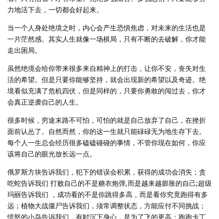
力地活下去，一切都会好起来。
当一个人身处绝境之时，内心会产生恐惧焦虑，对未来的生活也是
一片茫然感。其实人生就像一场棋局，只有不断的去破解，你才能
走出困局。
虽然绝境会给你带来很多来自精神上的打击，让你不安，丧失对生
活的希望。但是只要你能够坚持，就会出现新的希望以及奇迹。绝
境看似充满了危机四伏，但是同样的，只要你勇敢的闯过去，你才
会真正逆袭自己的人生。
很多时候，穷途末路不可怕，可怕的就是自己放弃了自己，在挫折
面前认怂了。自然而然，你的这一生就只能碌碌无为地生存下去。
每个人一生总会经历很多磕磕碰碰的事情，不管你现在如何，你应
该将自己的眼光放长远一点。
俄罗斯方块告诉我们，犯下的错误会积累，获得的成功会消失；贪
吃蛇告诉我们 打败自己的不是糖衣炮弹,而是越来越膨胀的自己;超级
玛丽告诉我们 ，成功看的不是你跳得多高，而是看你究竟跑得有多
远；植物大战僵尸告诉我们，须常调整状态，方能应付不同挑战；
愤怒的小鸟告诉我们，有时沉下身心，是为了飞的更高；跑跑卡丁