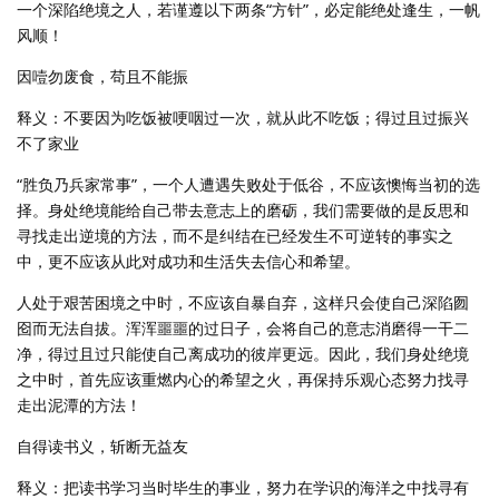
一个深陷绝境之人，若谨遵以下两条“方针”，必定能绝处逢生，一帆
风顺！
因噎勿废食，苟且不能振
释义：不要因为吃饭被哽咽过一次，就从此不吃饭；得过且过振兴
不了家业
“胜负乃兵家常事”，一个人遭遇失败处于低谷，不应该懊悔当初的选
择。身处绝境能给自己带去意志上的磨砺，我们需要做的是反思和
寻找走出逆境的方法，而不是纠结在已经发生不可逆转的事实之
中，更不应该从此对成功和生活失去信心和希望。
人处于艰苦困境之中时，不应该自暴自弃，这样只会使自己深陷囫
囵而无法自拔。浑浑噩噩的过日子，会将自己的意志消磨得一干二
净，得过且过只能使自己离成功的彼岸更远。因此，我们身处绝境
之中时，首先应该重燃内心的希望之火，再保持乐观心态努力找寻
走出泥潭的方法！
自得读书义，斩断无益友
释义：把读书学习当时毕生的事业，努力在学识的海洋之中找寻有