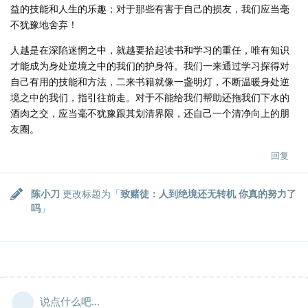
益的技能和人生的乐趣；对于那些有害于自己的损友，我们应当毫
不犹豫地舍弃！
人越是在深陷迷惘之中，就越要拾起读书和学习的重任，唯有知识
才能成为身处逆境之中的我们的护身符。我们一来通过学习探得对
自己有用的技能和方法，二来书籍就像一盏明灯，不断温暖身处逆
境之中的我们，指引往前走。对于不能给我们帮助还拖我们下水的
酒肉之交，应当毫不犹豫跟其划清界限，还自己一个清净向上的朋
友圈。
回复
陈小刀
更改标题为「
致赌徒：人到绝境还无转机 你真的努力了
吗
」
说点什么吧...