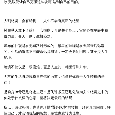
改变,以便让自己克服这些坎坷,达到自己的目的。
人到绝境，会有转机——人生不会有真正的绝望。
树在秋天放下了落叶，心很疼，可是整个冬天，它的心在平静中积
蓄力量。春天一到，生机盎然。
瀑布的壮观是在无退路时形成的，繁星的璀璨是在天黑来后弥漫
的。生活的道路不可能永远是坦途，一定会遇到困境，甚至是人生
绝境。
绝境不仅仅是一场磨难，更是人生的一种醒悟和升华。
无常的生活将绝境横亘在你的面前，也是把你置于人生转机的悬
崖！
是粉身碎骨还是奇迹生还？是飞珠溅玉还是化险为安？绝境之中的
你处于什么样的心态，都将决定最后的结局。
所以，请你相信，也请你珍惜“置身绝境”的转机，只有直面困难，锤
炼自己，才会涌现新的智慧，绝境也就转为佳境。