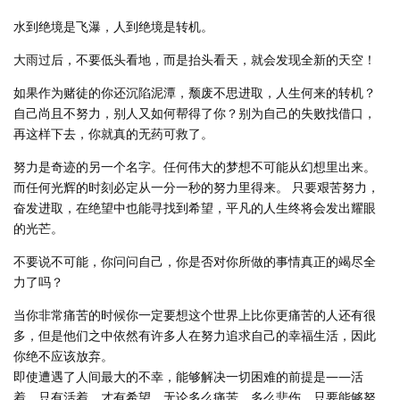
水到绝境是飞瀑，人到绝境是转机。
大雨过后，不要低头看地，而是抬头看天，就会发现全新的天空！
如果作为赌徒的你还沉陷泥潭，颓废不思进取，人生何来的转机？
自己尚且不努力，别人又如何帮得了你？别为自己的失败找借口，
再这样下去，你就真的无药可救了。
努力是奇迹的另一个名字。任何伟大的梦想不可能从幻想里出来。
而任何光辉的时刻必定从一分一秒的努力里得来。 只要艰苦努力，
奋发进取，在绝望中也能寻找到希望，平凡的人生终将会发出耀眼
的光芒。
不要说不可能，你问问自己，你是否对你所做的事情真正的竭尽全
力了吗？
当你非常痛苦的时候你一定要想这个世界上比你更痛苦的人还有很
多，但是他们之中依然有许多人在努力追求自己的幸福生活，因此
你绝不应该放弃。
即使遭遇了人间最大的不幸，能够解决一切困难的前提是——活
着。只有活着，才有希望。无论多么痛苦、多么悲伤，只要能够努