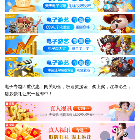
电子专题四重优惠，闯关彩金，极速救援金，奖上奖，注单彩金，
诸多豪礼让您一拉即中！