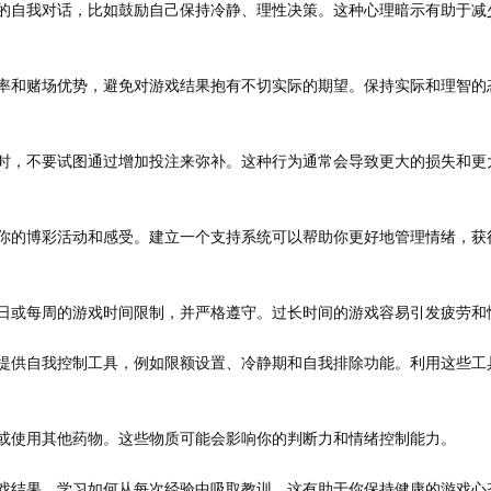
的自我对话，比如鼓励自己保持冷静、理性决策。这种心理暗示有助于减
率和赌场优势，避免对游戏结果抱有不切实际的期望。保持实际和理智的
时，不要试图通过增加投注来弥补。这种行为通常会导致更大的损失和更
你的博彩活动和感受。建立一个支持系统可以帮助你更好地管理情绪，获
日或每周的游戏时间限制，并严格遵守。过长时间的游戏容易引发疲劳和
提供自我控制工具，例如限额设置、冷静期和自我排除功能。利用这些工
或使用其他药物。这些物质可能会影响你的判断力和情绪控制能力。
戏结果，学习如何从每次经验中吸取教训。这有助于你保持健康的游戏心