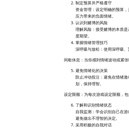
制定预算并严格遵守
资金管理：设定明确的预算，
压力带来的负面情绪。
认识到赌博的风险
理解风险：接受赌博的本质是
度期望。
掌握情绪管理技巧
深呼吸与放松：使用深呼吸、
间歇休息：当你感到情绪波动或紧张
避免情绪化的决策
防止冲动投注：避免在情绪激
划，保持理智。
设定限额：为每次游戏设定限额，包
了解和识别情绪状态
自我监测：学会识别自己在游
避免做出不理智的决定。
采用积极的自我对话