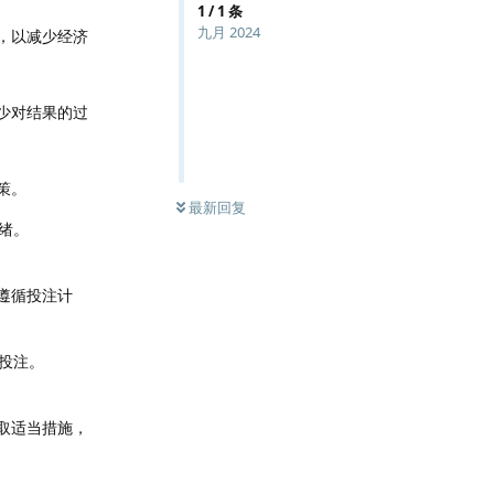
1
/
1
条
九月 2024
，以减少经济
少对结果的过
策。
最新回复
绪。
遵循投注计
投注。
取适当措施，