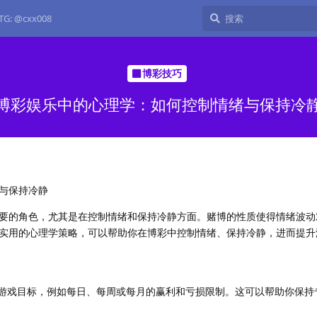
: @cxx008
博彩技巧
博彩娱乐中的心理学：如何控制情绪与保持冷
与保持冷静
要的角色，尤其是在控制情绪和保持冷静方面。赌博的性质使得情绪波动
实用的心理学策略，可以帮助你在博彩中控制情绪、保持冷静，进而提升
游戏目标，例如每日、每周或每月的赢利和亏损限制。这可以帮助你保持