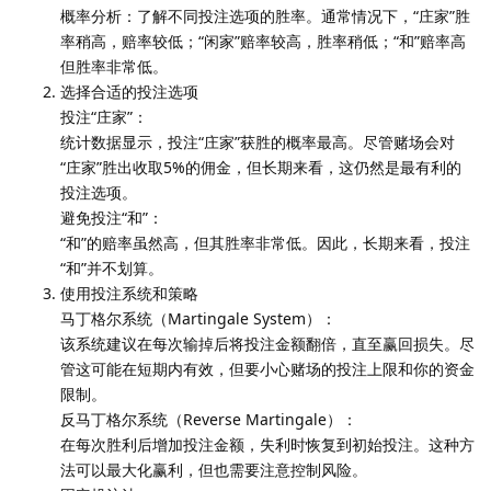
概率分析：了解不同投注选项的胜率。通常情况下，“庄家”胜
率稍高，赔率较低；“闲家”赔率较高，胜率稍低；“和”赔率高
但胜率非常低。
选择合适的投注选项
投注“庄家”：
统计数据显示，投注“庄家”获胜的概率最高。尽管赌场会对
“庄家”胜出收取5%的佣金，但长期来看，这仍然是最有利的
投注选项。
避免投注“和”：
“和”的赔率虽然高，但其胜率非常低。因此，长期来看，投注
“和”并不划算。
使用投注系统和策略
马丁格尔系统（Martingale System）：
该系统建议在每次输掉后将投注金额翻倍，直至赢回损失。尽
管这可能在短期内有效，但要小心赌场的投注上限和你的资金
限制。
反马丁格尔系统（Reverse Martingale）：
在每次胜利后增加投注金额，失利时恢复到初始投注。这种方
法可以最大化赢利，但也需要注意控制风险。