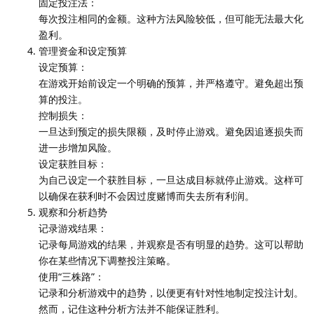
固定投注法：
每次投注相同的金额。这种方法风险较低，但可能无法最大化
盈利。
管理资金和设定预算
设定预算：
在游戏开始前设定一个明确的预算，并严格遵守。避免超出预
算的投注。
控制损失：
一旦达到预定的损失限额，及时停止游戏。避免因追逐损失而
进一步增加风险。
设定获胜目标：
为自己设定一个获胜目标，一旦达成目标就停止游戏。这样可
以确保在获利时不会因过度赌博而失去所有利润。
观察和分析趋势
记录游戏结果：
记录每局游戏的结果，并观察是否有明显的趋势。这可以帮助
你在某些情况下调整投注策略。
使用“三株路”：
记录和分析游戏中的趋势，以便更有针对性地制定投注计划。
然而，记住这种分析方法并不能保证胜利。