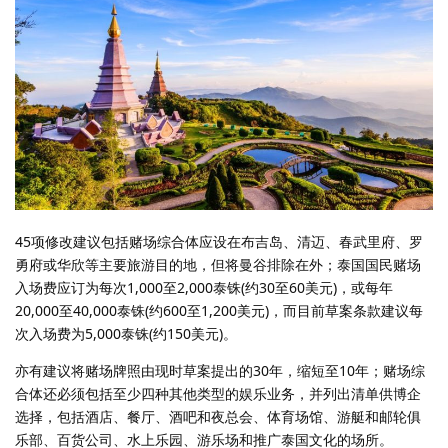
45项修改建议包括赌场综合体应设在布吉岛、清迈、春武里府、罗
勇府或华欣等主要旅游目的地，但将曼谷排除在外；泰国国民赌场
入场费应订为每次1,000至2,000泰铢(约30至60美元)，或每年
20,000至40,000泰铢(约600至1,200美元)，而目前草案条款建议每
次入场费为5,000泰铢(约150美元)。
亦有建议将赌场牌照由现时草案提出的30年，缩短至10年；赌场综
合体还必须包括至少四种其他类型的娱乐业务，并列出清单供博企
选择，包括酒店、餐厅、酒吧和夜总会、体育场馆、游艇和邮轮俱
乐部、百货公司、水上乐园、游乐场和推广泰国文化的场所。