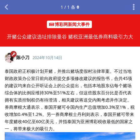
1
/
1
条
博彩网新闻大事件
开赌公众建议选址排除曼谷 赌税亚洲最低券商料吸引力大
陈小刀
2024年10月14日
泰国政府正积极计划开赌，并推出赌场度假村法律草案。不过当地
财政政策办公室日前向政府提交多项修改建议的报告书，合共45项
的建议均来自公开听证会上的公众提出，包括本地股东佔每个赌场
综合体的比例应维持30%至51%左右，但这些股东百分比是否代表
拥有实质控制权仍有待澄清，相关建议将送交内阁考虑并作决定。
券商摩根大通表示，泰国开赌可令国内生产总值增加0.3%至1%，税
收增加0.4%至1.2%。另一券商摩根士丹利则表示，泰国开赌可带来
年度赌收40亿至60亿美元，并指泰国为亚洲博彩税收最低的国家之
一，将带来极大的吸引力。