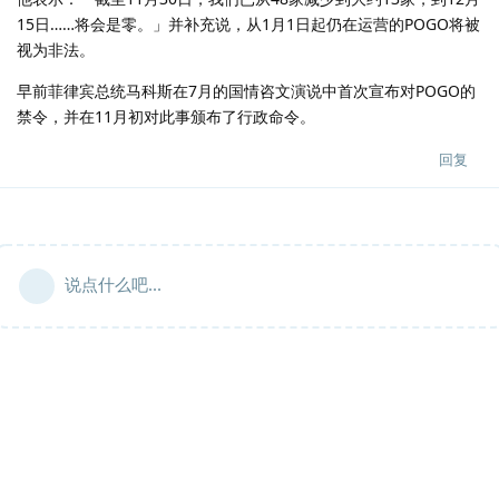
15日……将会是零。」并补充说，从1月1日起仍在运营的POGO将被
视为非法。
早前菲律宾总统马科斯在7月的国情咨文演说中首次宣布对POGO的
禁令，并在11月初对此事颁布了行政命令。
回复
说点什么吧...