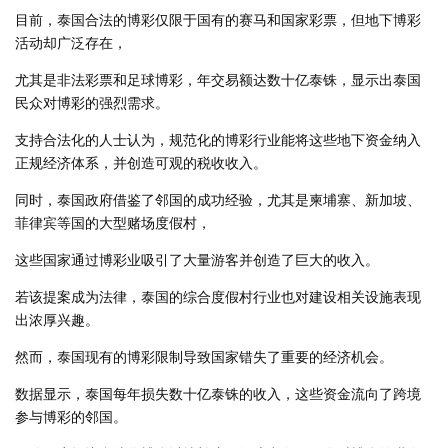
目前，泰国合法的博彩仅限于国有的赛马和国家彩票，但地下博彩
活动却广泛存在，
尤其是非法彩票和足球博彩，年交易额达数十亿泰铢，显示出泰国
民众对博彩的强烈需求。
支持合法化的人士认为，规范化的博彩行业能将这些地下资金纳入
正规经济体系，并创造可观的税收收入。
同时，泰国政府借鉴了邻国的成功经验，尤其是柬埔寨、新加坡、
菲律宾等国的大型赌场度假村，
这些国家通过博彩业吸引了大量游客并创造了巨大的收入。
若该提案成为法律，泰国的综合度假村行业也对建设相关设施表现
出浓厚兴趣。
然而，泰国现有的博彩限制导致国家错失了重要的经济机会。
数据显示，泰国每年损失数十亿泰铢的收入，这些资金流向了跨境
参与博彩的邻国。