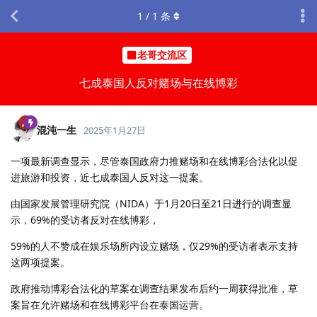
1
/
1
条
老哥交流区
七成泰国人反对赌场与在线博彩
混沌一生
2025年1月27日
一项最新调查显示，尽管泰国政府力推赌场和在线博彩合法化以促
进旅游和投资，近七成泰国人反对这一提案。
由国家发展管理研究院（NIDA）于1月20日至21日进行的调查显
示，69%的受访者反对在线博彩，
59%的人不赞成在娱乐场所内设立赌场，仅29%的受访者表示支持
这两项提案。
政府推动博彩合法化的草案在调查结果发布后约一周获得批准，草
案旨在允许赌场和在线博彩平台在泰国运营。