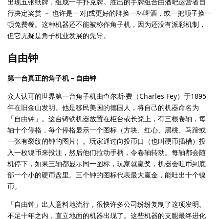
出现五张纸牌，组成一手扑克牌。胜出的手牌组合由酒吧运营者自
行决定奖赏 － 也许是一对J或更好的牌换一杯啤酒，或一把顺子换一
顿免费餐。这种机器还不能被称作角子机，因为还没有派彩机制，
但它无疑是角子机业发展的先导。
自由钟
第一台真正的角子机－自由钟
众人认可的世界第一台角子机由查尔斯·费（Charles Fey）于1895
年在旧金山发明。他是移民美国的德国人，将自己的机器命名为
「自由钟」。这台铸铁机器放置在柜台或长凳上，有三根卷轴，每
轴十个停格，每个停格显示一个图标（方块、红心、黑桃、马蹄或
一张有裂纹的钟的图片）。玩家通过向投币口（也叫硬币插槽）投
入一枚镍币来投注，然后他们拉动手柄，令卷轴转动。每轴都会随
机停下，如果三轴都显示同一图标，玩家就赢奖，机器会吐币到底
部一个小的硬币盘里。三个钟的图标代表最大赢金，能吐出十个镍
币。
「自由钟」出人意料地流行，很快许多公司纷纷复制了这项发明。
不足十年之内，直立地面的机器出现了。这些机器的支腿最终进化