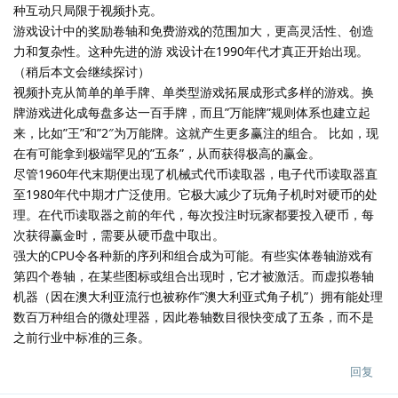
种互动只局限于视频扑克。
游戏设计中的奖励卷轴和免费游戏的范围加大，更高灵活性、创造
力和复杂性。这种先进的游 戏设计在1990年代才真正开始出现。
（稍后本文会继续探讨）
视频扑克从简单的单手牌、单类型游戏拓展成形式多样的游戏。换
牌游戏进化成每盘多达一百手牌，而且”万能牌”规则体系也建立起
来，比如”王”和”2″为万能牌。这就产生更多赢注的组合。 比如，现
在有可能拿到极端罕见的”五条”，从而获得极高的赢金。
尽管1960年代末期便出现了机械式代币读取器，电子代币读取器直
至1980年代中期才广泛使用。它极大减少了玩角子机时对硬币的处
理。在代币读取器之前的年代，每次投注时玩家都要投入硬币，每
次获得赢金时，需要从硬币盘中取出。
强大的CPU令各种新的序列和组合成为可能。有些实体卷轴游戏有
第四个卷轴，在某些图标或组合出现时，它才被激活。而虚拟卷轴
机器（因在澳大利亚流行也被称作”澳大利亚式角子机”）拥有能处理
数百万种组合的微处理器，因此卷轴数目很快变成了五条，而不是
之前行业中标准的三条。
回复