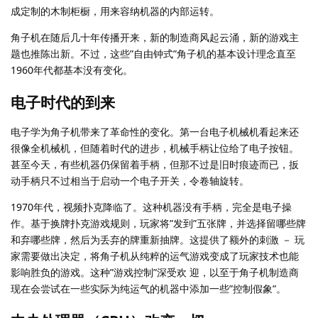
成定制的木制柜橱，用来容纳机器的内部运转。
角子机在随后几十年传播开来，新的制造商风起云涌，新的游戏主
题也推陈出新。不过，这些”自由钟式”角子机的基本设计理念直至
1960年代都基本没有变化。
电子时代的到来
电子学为角子机带来了革命性的变化。第一台电子机械机看起来还
很像全机械机，但随着时代的进步，机械手柄让位给了电子按钮。
甚至今天，有些机器仍保留着手柄，但那不过是旧时痕迹而已，扳
动手柄只不过相当于启动一个电子开关，令卷轴旋转。
1970年代，视频扑克降临了。这种机器没有手柄，完全是电子操
作。基于换牌扑克游戏规则，玩家将”发到”五张牌，并选择留哪些牌
和弃哪些牌，然后为丢弃的牌重新抽牌。这提供了额外的刺激 － 玩
家需要做出决定，将角子机从纯粹的运气游戏变成了玩家技术也能
影响胜负的游戏。这种”游戏控制”深受欢 迎，以至于角子机制造商
现在会尝试在一些实际为纯运气的机器中添加一些”控制假象”。