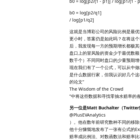
b0 = log[p2/(1 - p1)] / log[p1/(1 - p
b0 = log[p2/q1]
/ log[p1/q2]
这就是当博彩公司的风险比例是最优
更小时，答案仍是如此吗？在将这个非
后，我发现每一方的预期增长都极其
盘口上的冒风险的资金少于最优数额
数千个）不同同时盘口的少量预期增
现在我们有了一个公式，可以从中做
是什么数据行家，但我认识好几个这样的
的论文“
The Wisdom of the Crowd
”中将这些数据和寻找零抽水赔率的
另一位是Matt Buchalter（Twitte
@PlusEVAnalytics
）。他在数年前研究数种不同的移除
他十分慷慨地发布了一张有公式的Exc
赔率成比例法、对数函数法和赔率比