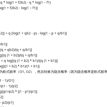
 q * log(1 + f2b2) - q * log(1 – f1)
og(1 + f2b2) - log(1 – f1)]
2)] = q [log(1 + qb2 - p) - log(1 – p + q/b1)]
q/b1)]
[(q + qb2)/(q + q/b1)]
g[(q (1 + b2))/(q + q/b1)]
 = q log[(q (1 + b2) * b1)/((q (1 + b1))]
og[((1 + b2) * b1)/(1 + b1)]
为欧式赔率（O1, O2），然后转换为隐含概率（因为隐含概率是欧式赔
1 - 1)/O1]
/p1 - 1)/p2]
g[(p1/p2) * ((1 - p1)/p1)]
p2]
 - p2)/p1]