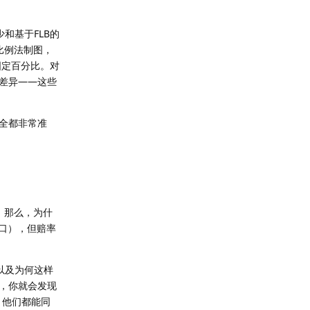
和基于FLB的
比例法制图，
固定百分比。对
小差异——这些
全都非常准
。那么，为什
盘口），但赔率
以及为何这样
，你就会发现
，他们都能同