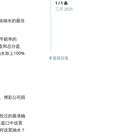
1
/
1
条
三月 2025
除抽水的最佳
平赔率的
盘和总分盘
水加上100%
最新回复
。博彩公司因
投注的最准确
在盘口中设置
何设置抽水？