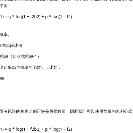
平衡：
1) = q * log(1 + f2b2) + p * log(1 – f2)
实概率。
优资本风险比例
出的赔率（即欧式赔率-1）
出赔率隐含概率的函数），比如：
概率
司有风险的资本比例正好是最优数量，因此我们可以使用简单的凯利公式
1) = q * log(1 + f2b2) + p * log(1 – f2)