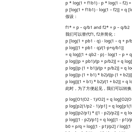
p * log(1 + f1b1) - p * log(1 – f2) =
p [log(1 + f1b1) - log(1 – f2)] = q [l
假设：
f1* = p – q/b1 and f2* = p – q/b2
我们可以替代f1, f2并简化：
p [log(1 + pb1 - q) - log(1 – q + p/b
p log[(1 + pb1 - q)/(1-p+q/b1)]
= q log[(1 + qb2 - p) - log(1 – p + 
p log[(p + pb1)/(p + p/b2)] = q log
p log[(p (1 + b1))/(p + p/b2)] = q lo
p log[(p (1 + b1) * b2)/((p (1 + b2))]
p log[((1 + b1) * b2)/(1 + b2)] = q l
此时，为了方便起见，我们可以转换
p log[O1(O2 - 1)/O2] = q log[O2(O
p log[p2(1/p2 - 1)/p1] = q log[p1(1
p log[(p2/p1) * ((1 - p2)/p2)] = q lo
p log[(1 - p2)/p1] = q log[(1 - p1)/
b0 = p/q = log[(1 - p1)/p2] / log[(1