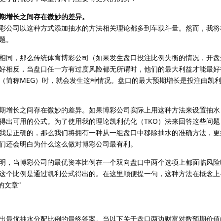
期增长之间存在微妙的差异。
彩公司以这种方式添加抽水的方法相关理论都多到车载斗量。然而，我将
题。
相同，那么传统体育博彩公司（如果发生盘口投注比例失衡的情况，开盘
好相反，当盘口任一方有过度风险都无所谓时，他们的最大利益才能最好
（简称MEG）时，就会发生这种情况。盘口的最大预期增长是投注由凯
期增长之间存在微妙的差异。如果博彩公司实际上用这种方法来设置抽水
得出可用的公式。为了使用我的理论凯利优化（TKO）法来回答这些问题
我是正确的，那么我们将拥有一种从一组盘口中移除抽水的准确方法，更
们还会明白为什么这么做对博彩公司最有利。
明，当博彩公司的最优资本比例在一个双向盘口中两个选项上都面临风险
个比例是通过凯利公式得出的。在这里顺便提一句，这种方法在概念上与Jo
写的文章“
出最优抽水分配比例的最终答案。当以下关于盘口两边财富对数预期价值