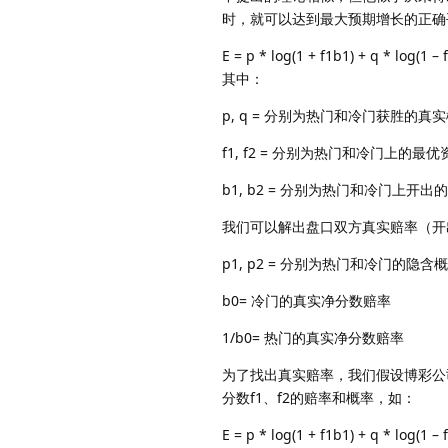
时，就可以达到最大预期增长的正确
E = p * log(1 + f1b1) + q * log(1 – f
其中：
p, q = 分别为热门和冷门获胜的真
f1, f2 = 分别为热门和冷门上的最
b1, b2 = 分别为热门和冷门上开
我们可以解出盘口双方真实赔率（开
p1, p2 = 分别为热门和冷门的隐含
b0= 冷门的真实净分数赔率
1/b0= 热门的真实净分数赔率
为了找出真实赔率，我们假设博彩公
分数f1、f2的赔率和概率，如：
E = p * log(1 + f1b1) + q * log(1 – f