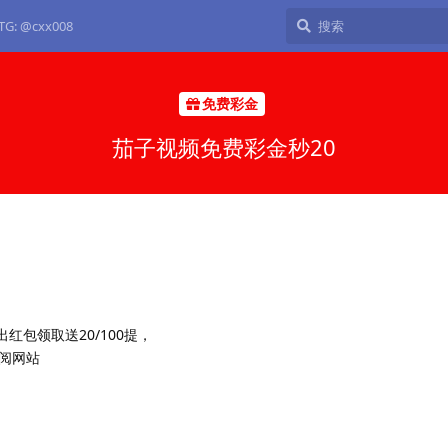
: @cxx008
免费彩金
茄子视频免费彩金秒20
红包领取送20/100提，
阅网站