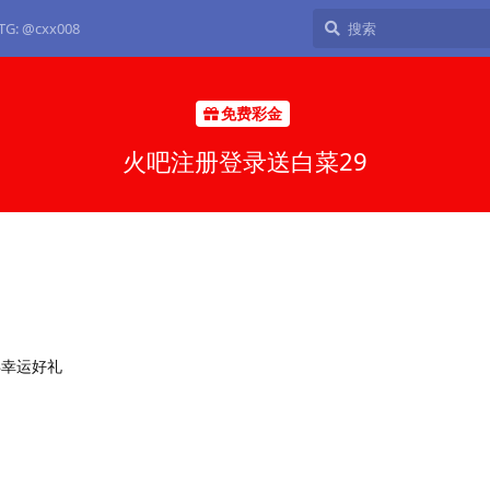
: @cxx008
免费彩金
火吧注册登录送白菜29
8幸运好礼