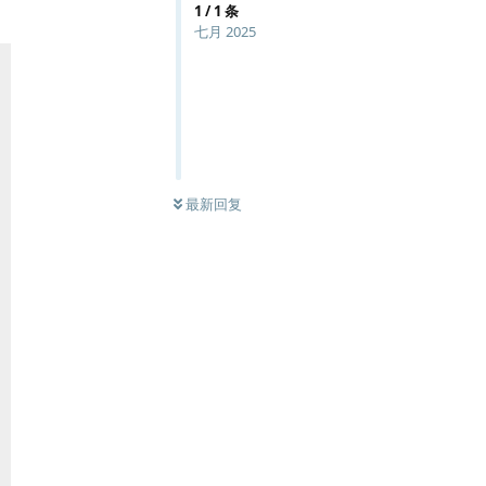
1
/
1
条
七月 2025
最新回复