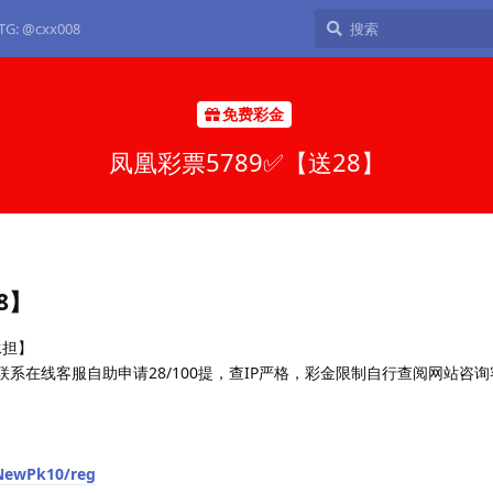
: @cxx008
免费彩金
凤凰彩票5789✅【送28】
8】
承担】
联系在线客服自助申请28/100提，查IP严格，彩金限制自行查阅网站咨
/NewPk10/reg