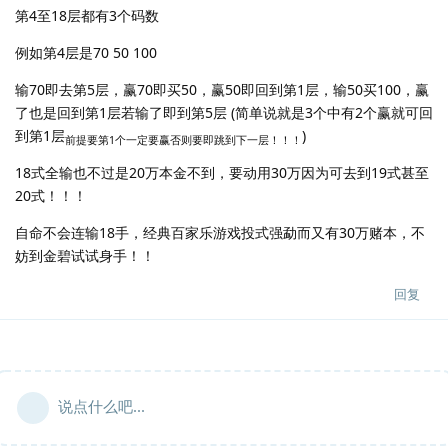
第4至18层都有3个码数
例如第4层是70 50 100
输70即去第5层，赢70即买50，赢50即回到第1层，输50买100，赢
了也是回到第1层若输了即到第5层 (简单说就是3个中有2个赢就可回
到第1层
)
前提要第1个一定要赢否则要即跳到下一层！！！
18式全输也不过是20万本金不到，要动用30万因为可去到19式甚至
20式！！！
自命不会连输18手，经典百家乐游戏投式强勐而又有30万赌本，不
妨到金碧试试身手！！
回复
说点什么吧...