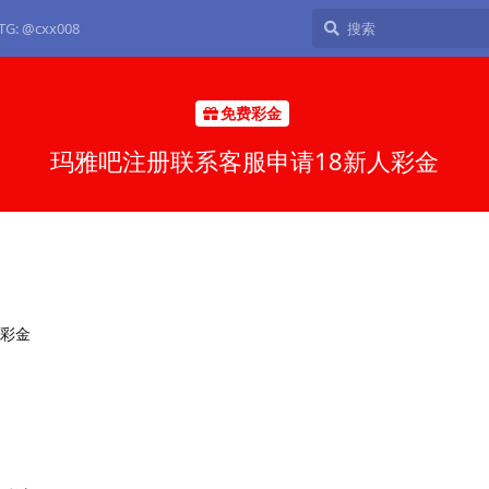
: @cxx008
免费彩金
玛雅吧注册联系客服申请18新人彩金
人彩金