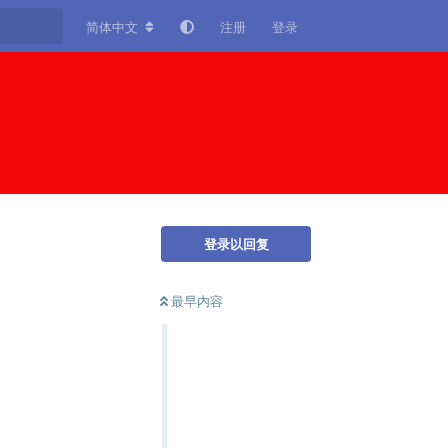
简体中文
注册
登录
登录以回复
最早内容