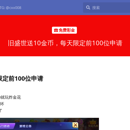
: @cxx008
免费彩金
旧盛世送10金币，每天限定前100位申请
定前100位申请
0就玩炸金花
循环
了