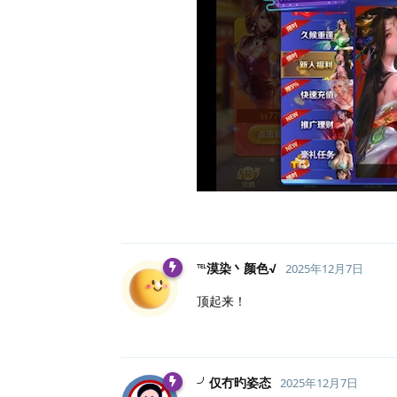
℡漠染丶颜色√
2025年12月7日
顶起来！
╯仅冇旳姿态
2025年12月7日