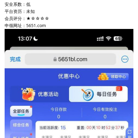
安全系数：低
平台资历：未知
会员评分：★☆☆☆☆
申领网址：5651.com