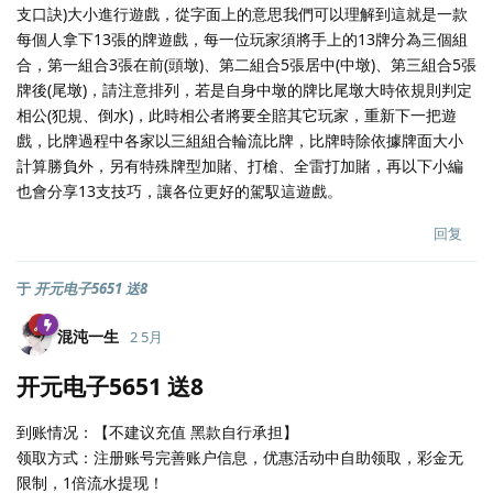
支口訣)大小進行遊戲，從字面上的意思我們可以理解到這就是一款
每個人拿下13張的牌遊戲，每一位玩家須將手上的13牌分為三個組
合，第一組合3張在前(頭墩)、第二組合5張居中(中墩)、第三組合5張
牌後(尾墩)，請注意排列，若是自身中墩的牌比尾墩大時依規則判定
相公(犯規、倒水)，此時相公者將要全賠其它玩家，重新下一把遊
戲，比牌過程中各家以三組組合輪流比牌，比牌時除依據牌面大小
計算勝負外，另有特殊牌型加賭、打槍、全雷打加賭，再以下小編
也會分享13支技巧，讓各位更好的駕馭這遊戲。
回复
于
开元电子5651 送8
混沌一生
2 5月
开元电子5651 送8
到账情况：【不建议充值 黑款自行承担】
领取方式：注册账号完善账户信息，优惠活动中自助领取，彩金无
限制，1倍流水提现！