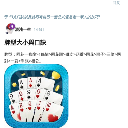
回复
于
13支口訣以及技巧有自己一套公式還是老一輩人的技巧?
混沌一生
14 6月
牌型大小與口訣
牌型：同花一條龍>1條龍>同花順>鐵支>葫蘆>同花>順子>三條>兩
對>一對>單張>相公。