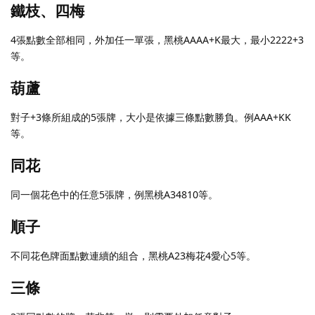
鐵枝、四梅
4張點數全部相同，外加任一單張，黑桃AAAA+K最大，最小2222+3
等。
葫蘆
對子+3條所組成的5張牌，大小是依據三條點數勝負。例AAA+KK
等。
同花
同一個花色中的任意5張牌，例黑桃A34810等。
順子
不同花色牌面點數連續的組合，黑桃A23梅花4愛心5等。
三條