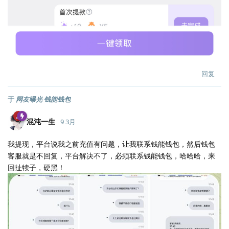
回复
于
网友曝光 钱能钱包
混沌一生
9 3月
我提现，平台说我之前充值有问题，让我联系钱能钱包，然后钱包
客服就是不回复，平台解决不了，必须联系钱能钱包，哈哈哈，来
回扯犊子，硬黑！